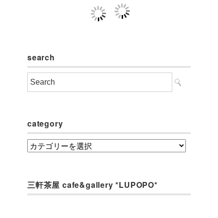
search
category
category
三軒茶屋 cafe&gallery *LUPOPO*