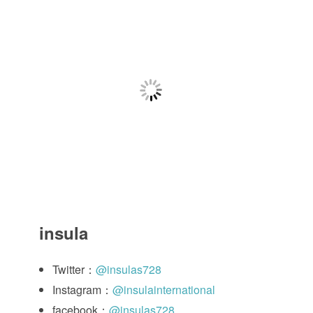
insula
Twitter：
@insulas728
Instagram：
@insulainternational
facebook：
@insulas728