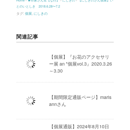
Home
›
★作家さん名【な行】
›
にしきの
›
【にしきのさん個展】い
とのいとしき 2018.6.28〜7.2
タグ:
個展
,
にしきの
関連記事
【個展】『お花のアクセサリ
ー展 an *個展vol.3』2020.3.26
～3.30
【期間限定通販ページ】maris
annさん
【個展通販】2024年8月10日