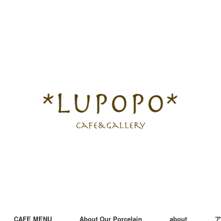
CAFE MENU
About Our Porcelain
about
ア