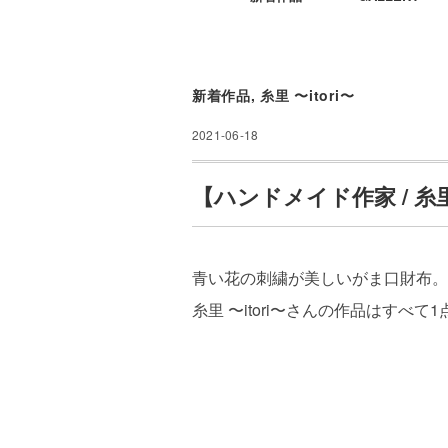
新着作品
,
糸里 〜itori〜
2021-06-18
【ハンドメイド作家 / 糸里
青い花の刺繍が美しいがま口財布。
糸里 〜itori〜さんの作品はすべて