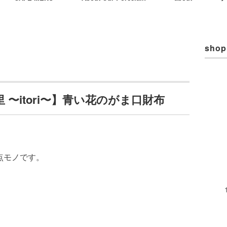
shop
 〜itori〜】青い花のがま口財布
1点モノです。