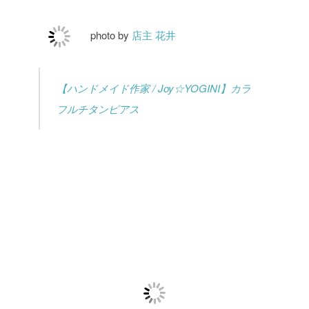
photo by
店主 花井
【ハンドメイド作家 / Joy☆YOGINI】カラ
フルチタンピアス