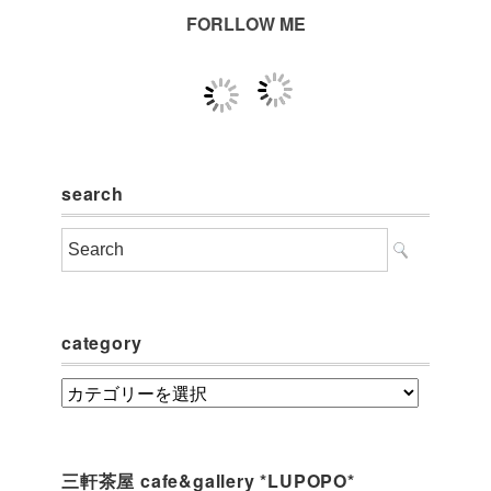
FORLLOW ME
search
category
category
三軒茶屋 cafe&gallery *LUPOPO*