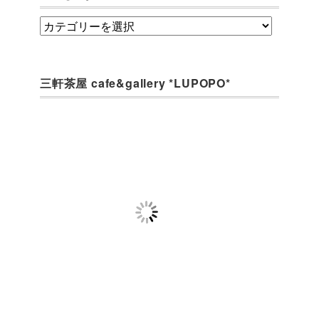
category
三軒茶屋 cafe&gallery *LUPOPO*