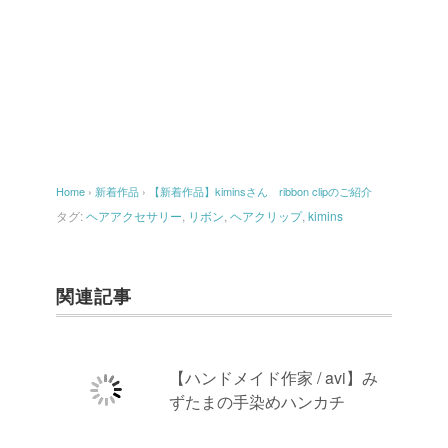
Home
›
新着作品
›
【新着作品】kiminsさん ribbon clipのご紹介
タグ:
ヘアアクセサリー
,
リボン
,
ヘアクリップ
,
kimins
関連記事
【ハンドメイド作家 / avi】み
ずたまの手染めハンカチ