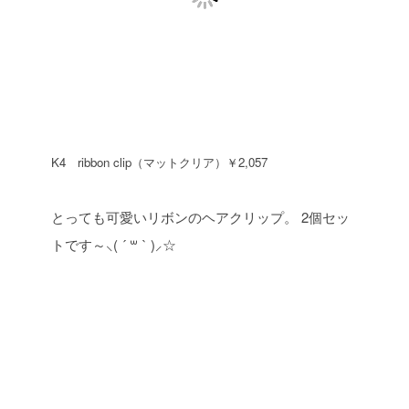
K4 ribbon clip（マットクリア）￥2,057
とっても可愛いリボンのヘアクリップ。
2個セッ
トです～⸜( ´ ꒳ ` )⸝☆