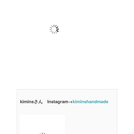
kiminsさん Instagram→
kiminshandmade