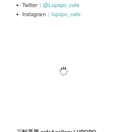
Twitter：
@Lupopo_cafe
Instagram：
lupopo_cafe
三軒茶屋 cafe&gallery LUPOPO