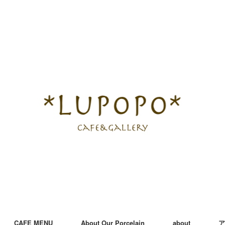
CAFE MENU
About Our Porcelain
about
ア