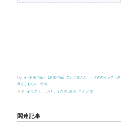
Home
›
新着作品
›
【新着作品】ことノ屋さん うさぎのイラスト原
画としおりのご紹介
タグ:
イラスト
,
しおり
,
うさぎ
,
原画
,
ことノ屋
関連記事