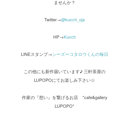
ませんか？
Twitter→
@kucch_oja
HP→
Kucch
LINEスタンプ→
シーズーコタロウくんの毎日
この他にも新作届いています♪
三軒茶屋の
LUPOPOにてお楽しみ下さい☆
作家の『想い』を繋げるお店 *cafe&gallery
LUPOPO*