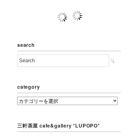
search
category
category
三軒茶屋 cafe&gallery *LUPOPO*