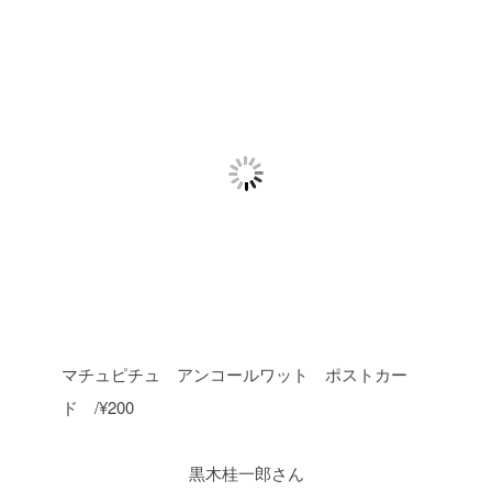
マチュピチュ アンコールワット ポストカー
ド /¥200
黒木桂一郎さん