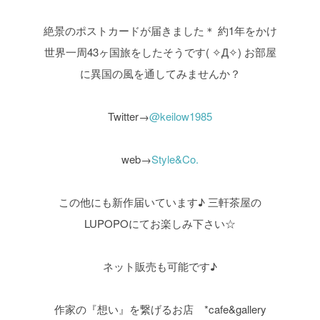
絶景のポストカードが届きました＊
約1年をかけ
世界一周43ヶ国旅をしたそうです( ✧Д✧)
お部屋
に異国の風を通してみませんか？
Twitter→
@keilow1985
web→
Style&Co.
この他にも新作届いています♪
三軒茶屋の
LUPOPOにてお楽しみ下さい☆
ネット販売も可能です♪
作家の『想い』を繋げるお店 *cafe&gallery