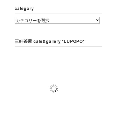
category
category
三軒茶屋 cafe&gallery *LUPOPO*