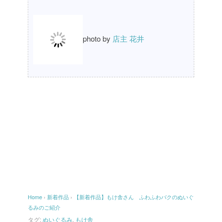
photo by
店主 花井
Home
›
新着作品
›
【新着作品】もけ舎さん ふわふわバクのぬいぐ
るみのご紹介
タグ:
ぬいぐるみ
,
もけ舎