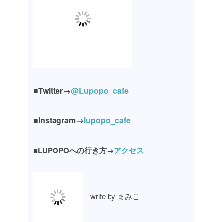
■Twitter→
@Lupopo_cafe
■Instagram→
lupopo_cafe
■LUPOPOへの行き方→
アクセス
write by まみこ