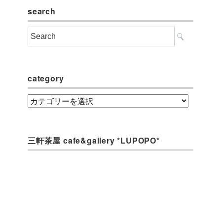
search
category
category
三軒茶屋 cafe&gallery *LUPOPO*