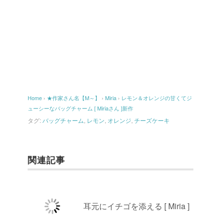
Home
›
★作家さん名【M～】
›
Miria
›
レモン＆オレンジの甘くてジ
ューシーなバッグチャーム [ Miriaさん ]新作
タグ:
バッグチャーム
,
レモン
,
オレンジ
,
チーズケーキ
関連記事
耳元にイチゴを添える [ Miria ]