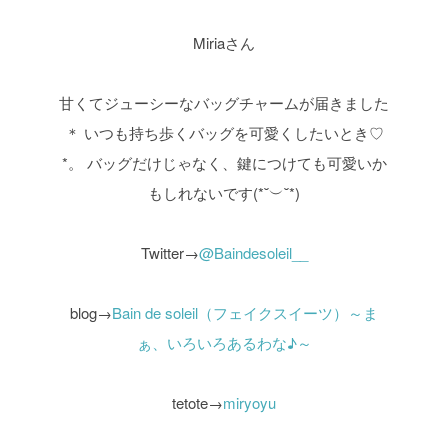
Miriaさん
甘くてジューシーなバッグチャームが届きました
＊
いつも持ち歩くバッグを可愛くしたいとき♡
*。
バッグだけじゃなく、鍵につけても可愛いか
もしれないです(*˘︶˘*)
Twitter→
@Baindesoleil__
blog→
Bain de soleil（フェイクスイーツ）～ま
ぁ、いろいろあるわな♪～
tetote→
miryoyu