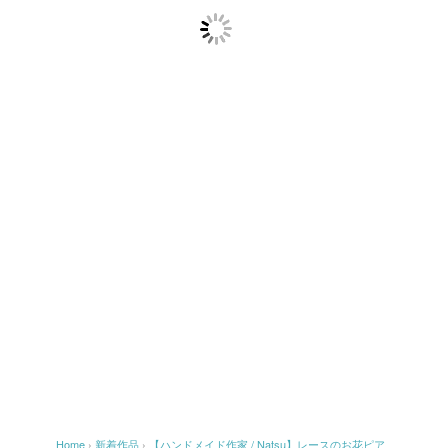
Home
›
新着作品
›
【ハンドメイド作家 / Natsu】レースのお花ピア