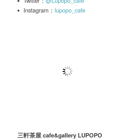
Twitter：
@Lupopo_cafe
Instagram：
lupopo_cafe
三軒茶屋 cafe&gallery LUPOPO