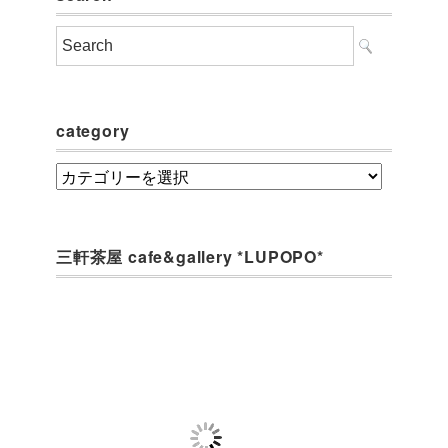
category
category
三軒茶屋 cafe&gallery *LUPOPO*