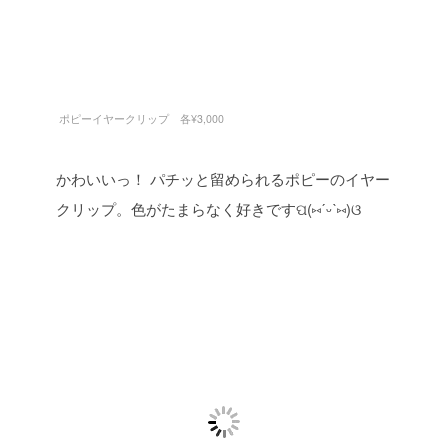
ポピーイヤークリップ 各¥3,000
かわいいっ！
パチッと留められるポピーのイヤー
クリップ。色がたまらなく好きですପ(⑅ˊᵕˋ⑅)ଓ