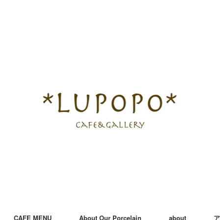
CAFE MENU
About Our Porcelain
about
ア