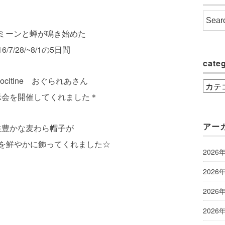
ミーンと蝉が鳴き始めた
16/7/28/~8/1の5日間
cate
amocitine おぐられあさん
categ
示会を開催してくれました＊
アー
性豊かな麦わら帽子が
店内を鮮やかに飾ってくれました☆
2026
2026
2026
2026