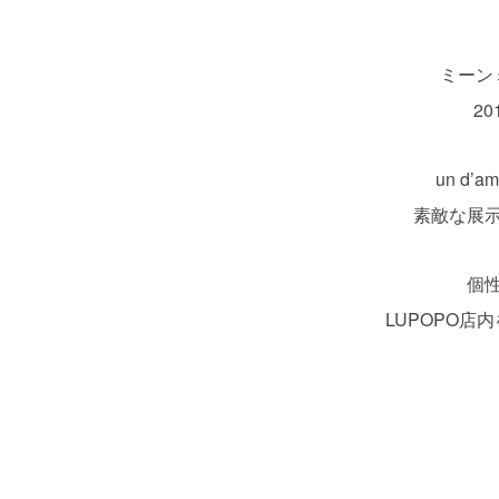
ミーン
20
un d’
素敵な展
個
LUPOPO