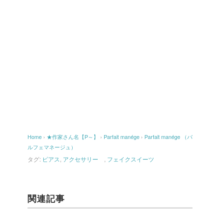
Home
›
★作家さん名【P～】
›
Parfait manége
›
Parfait manége （パ
ルフェマネージュ）
タグ:
ピアス
,
アクセサリー
,
フェイクスイーツ
関連記事