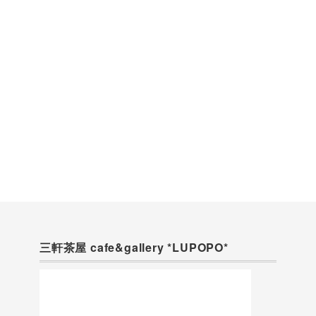
三軒茶屋 cafe&gallery *LUPOPO*