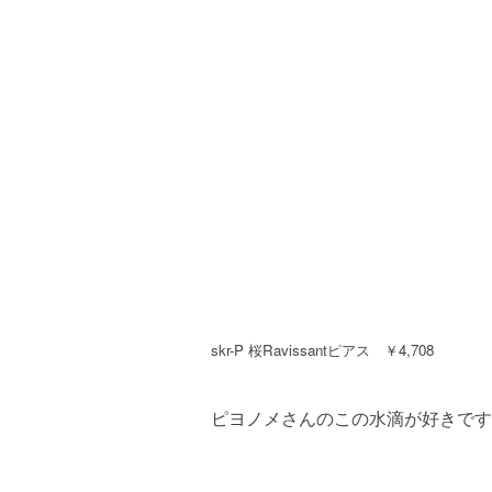
skr-P 桜Ravissantピアス ￥4,708
ピヨノメさんのこの水滴が好きです