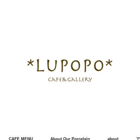
CAFE MENU
About Our Porcelain
about
ア