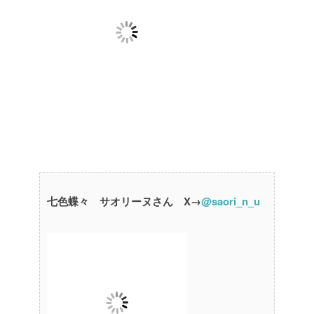
七色蝶々 サオリーヌさん X→
@saori_n_u