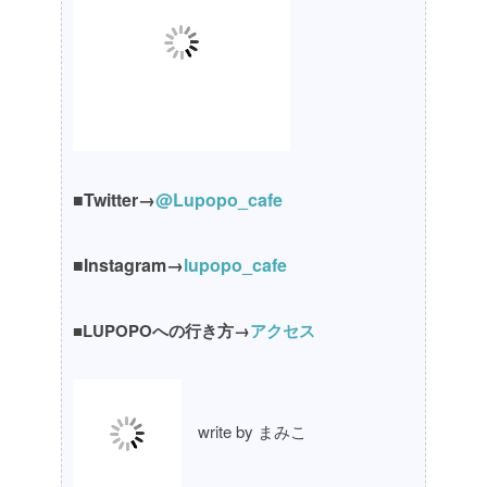
■Twitter→
@Lupopo_cafe
■Instagram→
lupopo_cafe
■LUPOPOへの行き方→
アクセス
write by まみこ