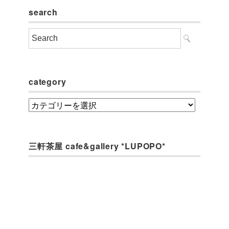
search
category
category
三軒茶屋 cafe&gallery *LUPOPO*