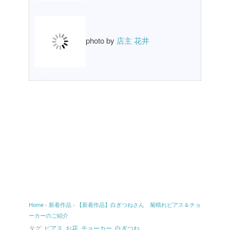
photo by
店主 花井
Home
›
新着作品
›
【新着作品】白ぎつねさん 菊晴れピアス＆チョ
ーカーのご紹介
タグ:
ピアス
,
お花
,
チョーカー
,
白ぎつね