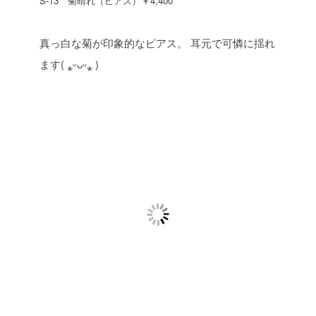
S-13 菊晴れ（ピアス）￥4,400
真っ白な菊が印象的なピアス。
耳元で可憐に揺れ
ます( ⁎ᵕᴗᵕ⁎ )