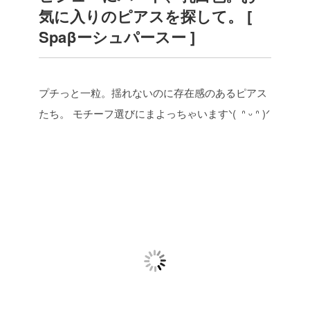
気に入りのピアスを探して。 [
Spaβーシュパースー ]
プチっと一粒。揺れないのに存在感のあるピアス
たち。
モチーフ選びにまよっちゃいますᐠ( ᐢ ᵕ ᐢ )ᐟ