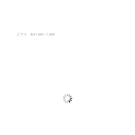
ピアス 各¥1,000～1,850