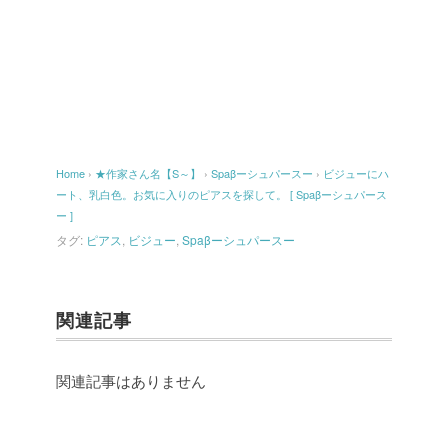
Home
›
★作家さん名【S～】
›
Spaβーシュパースー
›
ビジューにハ
ート、乳白色。お気に入りのピアスを探して。 [ Spaβーシュパース
ー ]
タグ:
ピアス
,
ビジュー
,
Spaβーシュパースー
関連記事
関連記事はありません