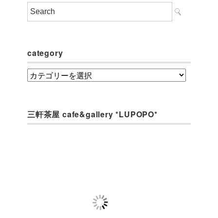
category
category
三軒茶屋 cafe&gallery *LUPOPO*