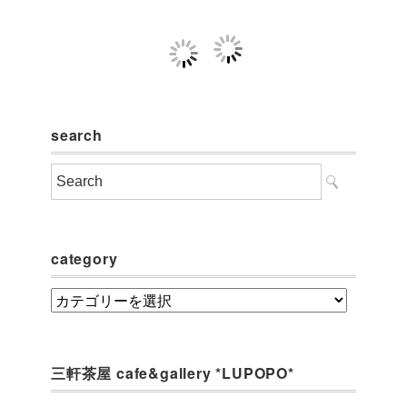
search
category
category
三軒茶屋 cafe&gallery *LUPOPO*