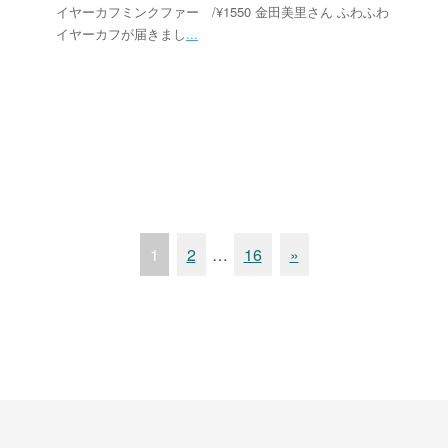
イヤーカフミンクファー /¥1550 金田美里さん ふわふわ
イヤーカフが届きまし
...
1
2
…
16
»