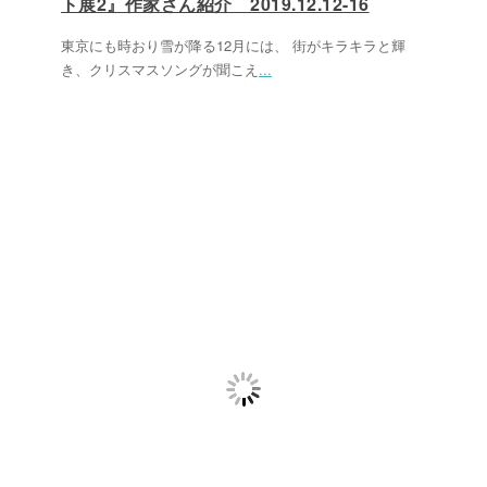
ト展2』作家さん紹介 2019.12.12-16
東京にも時おり雪が降る12月には、 街がキラキラと輝
き、クリスマスソングが聞こえ
...