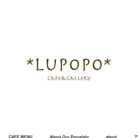
CAFE MENU
About Our Porcelain
about
ア