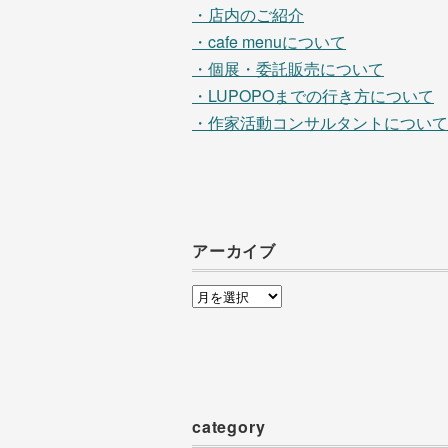
・店内のご紹介
・cafe menuについて
・個展・委託販売について
・LUPOPOまでの行き方について
・作家活動コンサルタントについて
アーカイブ
ア
ー
カ
イ
ブ
category