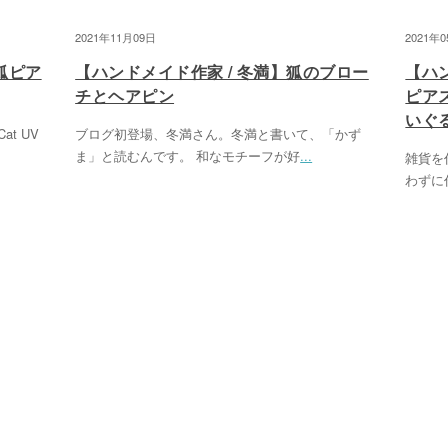
2021年11月09日
2021年
狐ピア
【ハンドメイド作家 / 冬満】狐のブロー
【ハ
チとヘアピン
ピア
いぐ
at UV
ブログ初登場、冬満さん。冬満と書いて、「かず
ま」と読むんです。 和なモチーフが好
...
雑貨を
わずに