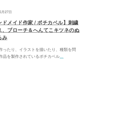
05月27日
ンドメイド作家 / ポチカベル】刺繍
ス、ブローチ＆へんてこキツネのぬ
るみ
作ったり、イラストを描いたり、種類を問
作品を製作されているポチカベル
...