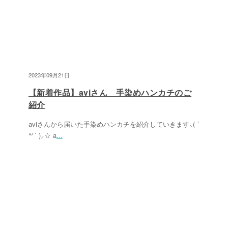
2023年09月21日
【新着作品】aviさん 手染めハンカチのご
紹介
aviさんから届いた手染めハンカチを紹介していきます⸜( ´
꒳ ` )⸝☆ a
...