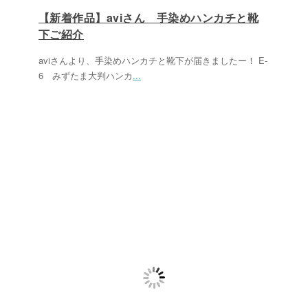
【新着作品】aviさん 手染めハンカチと靴
下ご紹介
aviさんより、手染めハンカチと靴下が届きましたー！ E-
6 みずたま大判ハンカ
...