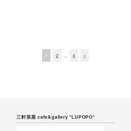
1
2
…
4
»
三軒茶屋 cafe&gallery *LUPOPO*