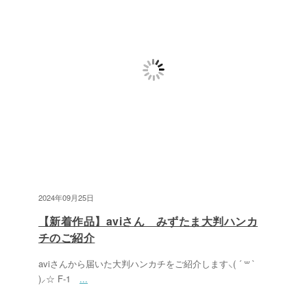
2024年09月25日
【新着作品】aviさん みずたま大判ハンカ
チのご紹介
aviさんから届いた大判ハンカチをご紹介します⸜( ´ ꒳ `
)⸝☆ F-1
...