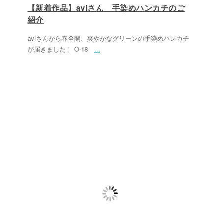
【新着作品】aviさん 手染めハンカチのご
紹介
aviさんから春全開、爽やかなグリーンの手染めハンカチ
が届きました！ O-18
...