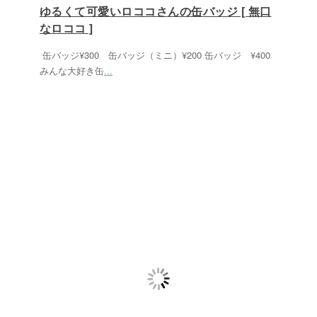
ゆるくて可愛いロココさんの缶バッジ [ 無口
なロココ ]
缶バッジ¥300 缶バッジ（ミニ）¥200 缶バッジ ¥400
みんな大好き缶
...