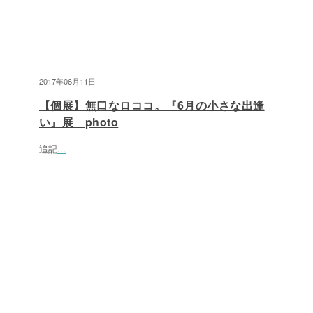
2017年06月11日
【個展】無口なロココ。『6月の小さな出逢
い』展 photo
追記
...