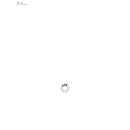
さん
...