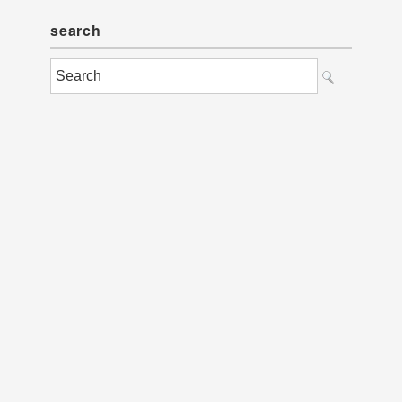
search