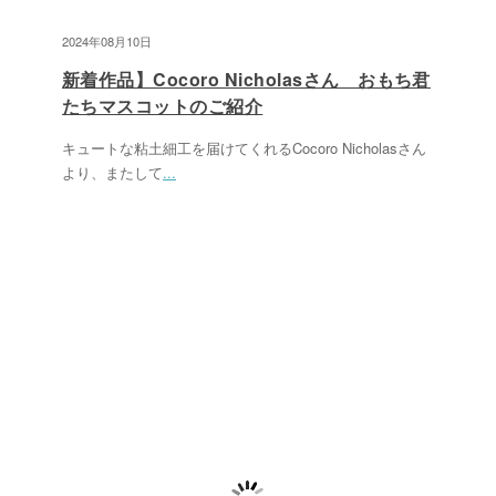
2024年08月10日
新着作品】Cocoro Nicholasさん おもち君
たちマスコットのご紹介
キュートな粘土細工を届けてくれるCocoro Nicholasさん
より、またして
...