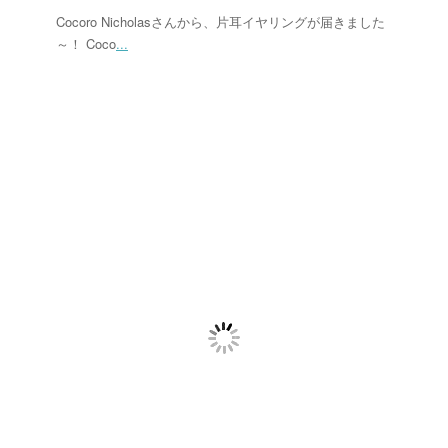
Cocoro Nicholasさんから、片耳イヤリングが届きました
～！ Coco
...