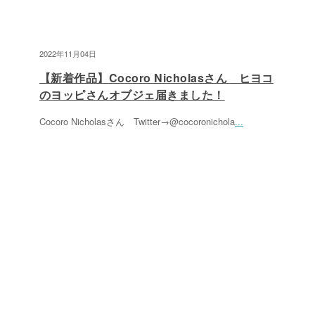
2022年11月04日
【新着作品】Cocoro Nicholasさん ヒヨコ
のヨッピさんオブジェ届きました！
Cocoro Nicholasさん Twitter→@cocoronichola
...