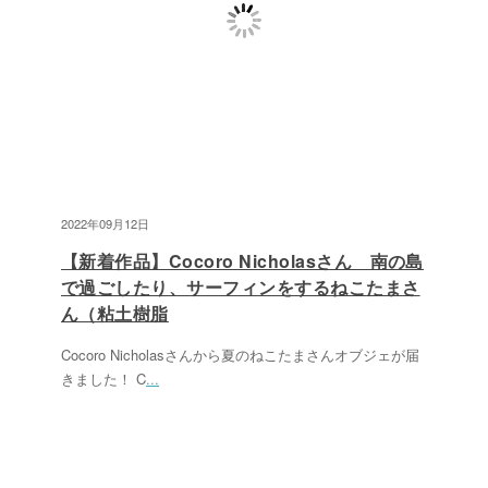
2022年09月12日
【新着作品】Cocoro Nicholasさん 南の島
で過ごしたり、サーフィンをするねこたまさ
ん（粘土樹脂
Cocoro Nicholasさんから夏のねこたまさんオブジェが届
きました！ C
...