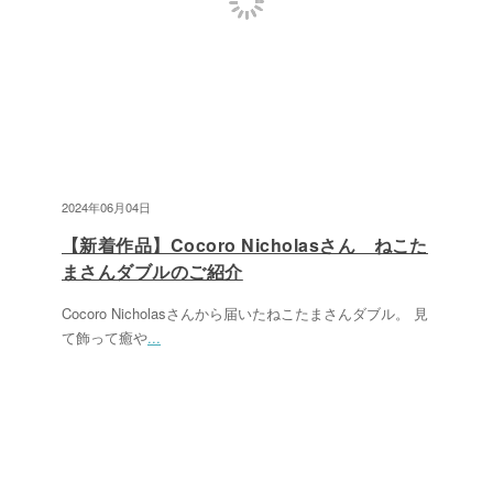
2024年06月04日
【新着作品】Cocoro Nicholasさん ねこた
まさんダブルのご紹介
Cocoro Nicholasさんから届いたねこたまさんダブル。 見
て飾って癒や
...