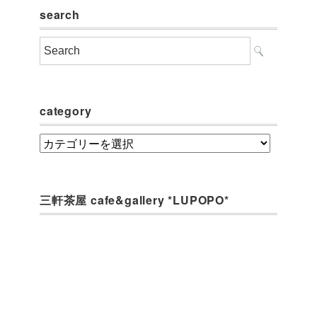
search
category
category
三軒茶屋 cafe&gallery *LUPOPO*