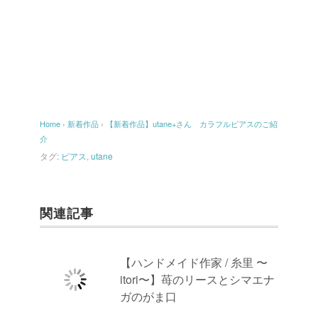
Home
›
新着作品
›
【新着作品】utane+さん カラフルピアスのご紹
介
タグ:
ピアス
,
utane
関連記事
【ハンドメイド作家 / 糸里 〜
itori〜】苺のリースとシマエナ
ガのがま口