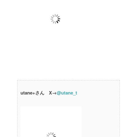
utane+さん X→
@utane_t