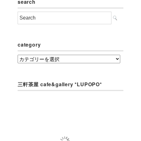
search
category
category
三軒茶屋 cafe&gallery *LUPOPO*