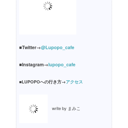
■Twitter→
@Lupopo_cafe
■Instagram→
lupopo_cafe
■LUPOPOへの行き方→
アクセス
write by まみこ