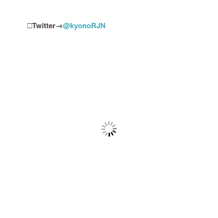
□
Twitter→
@kyonoRJN