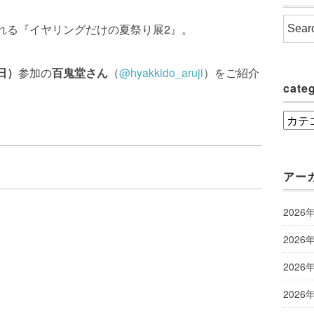
催される『イヤリングだけの夏祭り展2』。
6日）
参加の
百鬼堂さん
（
@hyakkido_aruji
）をご紹介
cate
categ
アー
2026
2026
2026
2026