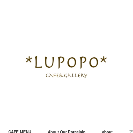
CAFE MENU
About Our Porcelain
about
ア