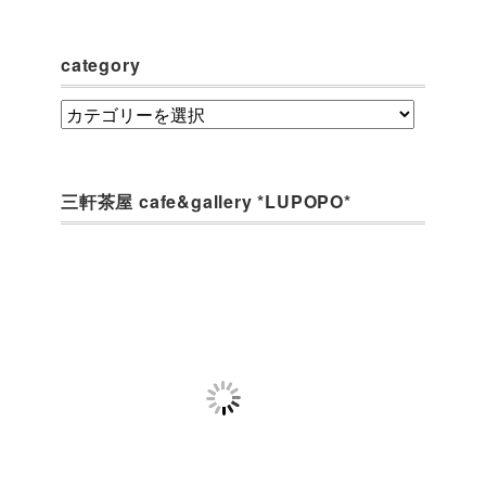
category
category
三軒茶屋 cafe&gallery *LUPOPO*