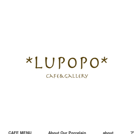
CAFE MENU
About Our Porcelain
about
ア