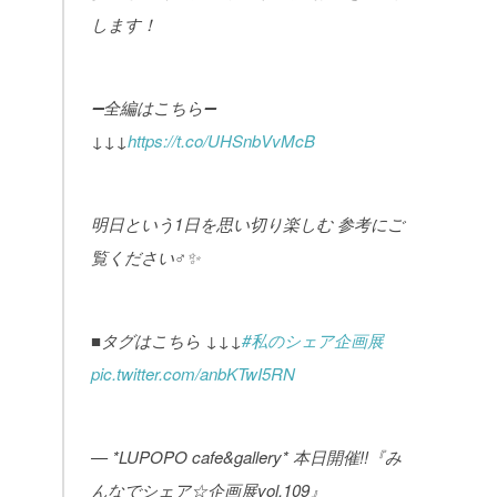
します！
➖全編はこちら➖
↓↓↓
https://t.co/UHSnbVvMcB
明日という1日を思い切り楽しむ
参考にご
覧ください‍♂️✨
■タグはこちら
↓↓↓
#私のシェア企画展
pic.twitter.com/anbKTwI5RN
— *LUPOPO cafe&gallery* 本日開催!!『み
んなでシェア☆企画展vol.109』