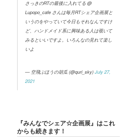
さっきのRTの最後に入れてる @
Lupopo_cafe さんは毎月RTシェア企画展と
いうのをやっていて今日もそれなんですけ
ど、ハンドメイド系に興味ある人は覗いて
みるといいですよ。いろんなの見れて楽し
いよ
— 空飛ぶほうの胡瓜 (@quri_sky)
July 27,
2021
『みんなでシェア☆企画展』はこれ
からも続きます！