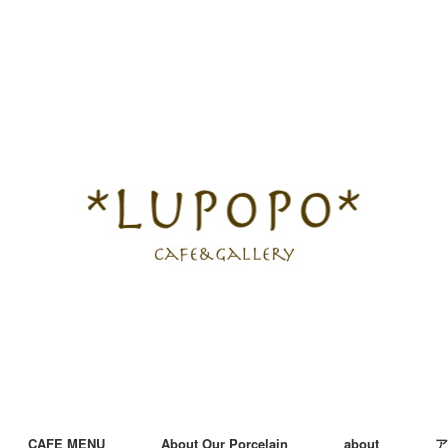
CAFE MENU
About Our Porcelain
about
ア