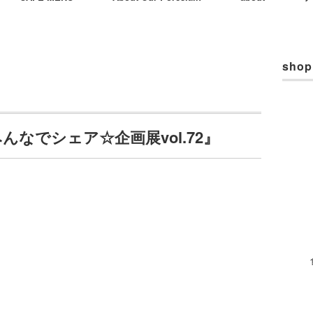
shop
』
んなでシェア☆企画展vol.72』