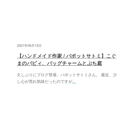
2021年06月12日
【ハンドメイド作家 / パポットサトミ】こぐ
まのパピィ、バッグチャームとぷち庭
久しぶりにブログ登場、パポットサトミさん。 最近、少
し心が荒れ気味だったのですが
...