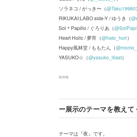
ソラネコ / がっき〜（
@Taku19980
RIKUKAI:LABO side-Y / ゆうき（
@r
Sol＊Papilio / ぐろりあ（
@SolPapil
Heart Holic / 夢宵（
@hato_hori
）
Happy風林堂 / ももたん（
@momo_
YASUKO☆（
@yasuko_illast
）
敬称略
ー展示のテーマを教えて
テーマは『夜』です。