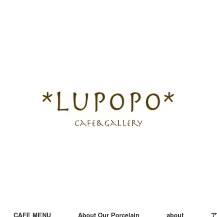
CAFE MENU
About Our Porcelain
about
ア