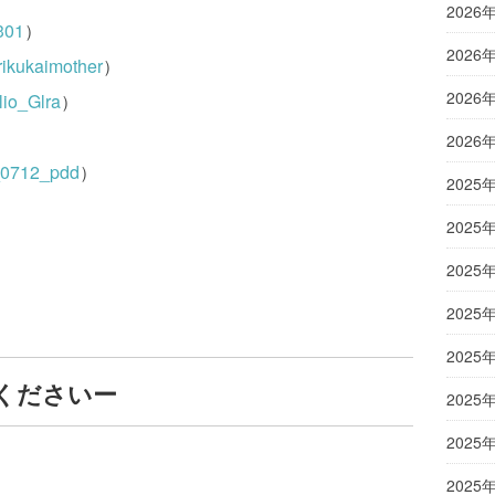
2026
301
）
2026
ikukaimother
）
2026
io_Glra
）
2026
0712_pdd
）
2025
2025
2025
2025
2025
くださいー
2025
2025
2025