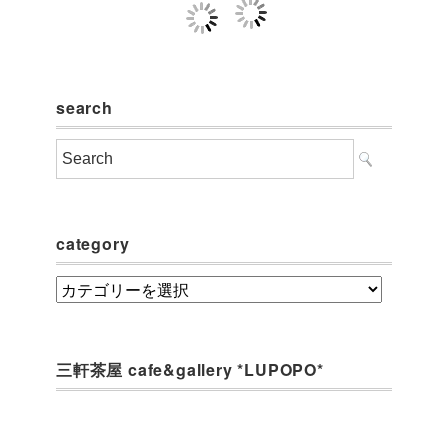
search
category
category
三軒茶屋 cafe&gallery *LUPOPO*