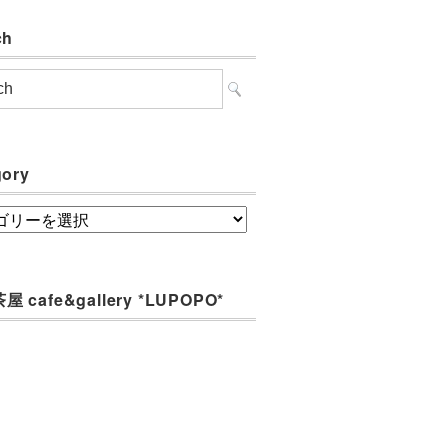
ch
gory
ory
 cafe&gallery *LUPOPO*