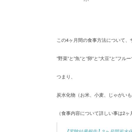
この4ヶ月間の食事方法について、
”野菜”と”魚”と”卵”と”大豆”と”
つまり、
炭水化物（お米、小麦、じゃがいも
（食事内容について詳しい事は2ヶ
【実験結果報告】2ヶ月間炭水