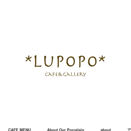
CAFE MENU
About Our Porcelain
about
ア