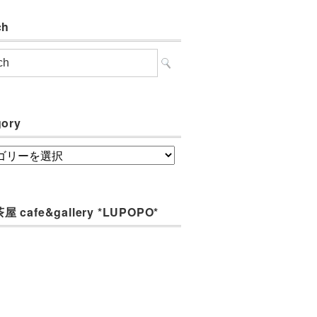
ch
gory
ory
 cafe&gallery *LUPOPO*