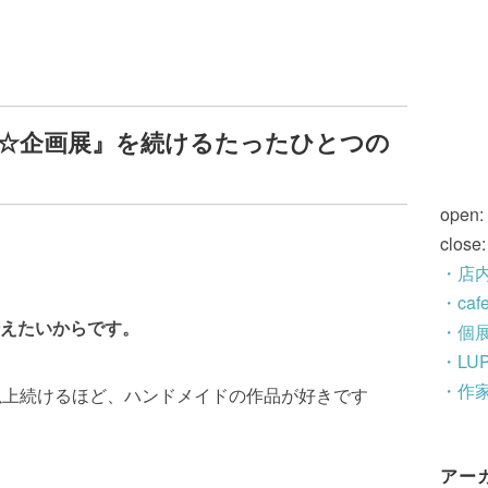
☆企画展』を続けるたったひとつの
open:
close
・店
・ca
えたいからです。
・個
・LU
・作
以上続けるほど、ハンドメイドの作品が好きです
アー