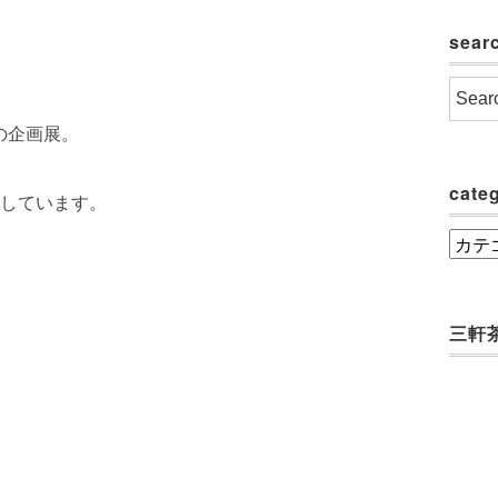
sear
ドの企画展。
cate
しています。
categ
三軒茶屋