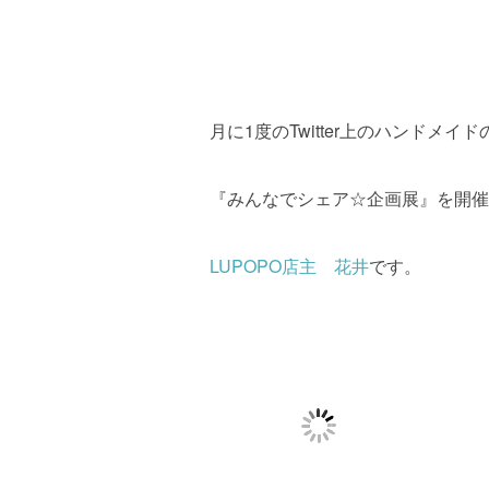
月に1度のTwitter上のハンドメイ
『みんなでシェア☆企画展』を開催
LUPOPO店主 花井
です。