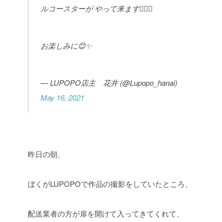
ルコースターが
やって来ます🙆‍♂️✨
お楽しみに😊✨
— LUPOPO店主 花井 (@Lupopo_hanai)
May 16, 2021
昨日の朝、
ぼくがLUPOPOで作品の撮影をしていたところ、
配送業者の方が扉を開けて入ってきてくれて、