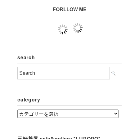
FORLLOW ME
search
category
category
三軒茶屋 cafe&gallery *LUPOPO*