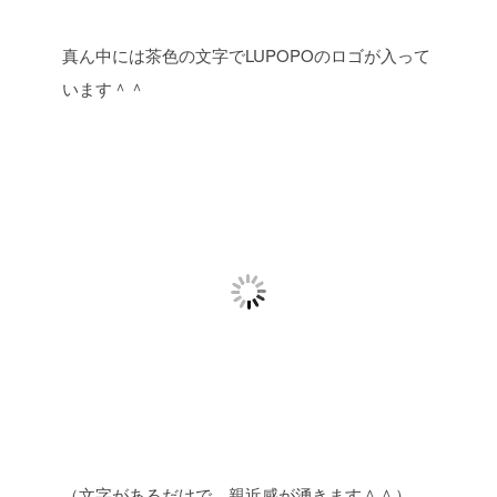
真ん中には茶色の文字でLUPOPOのロゴが入って
います＾＾
（文字があるだけで、親近感が湧きます＾＾）