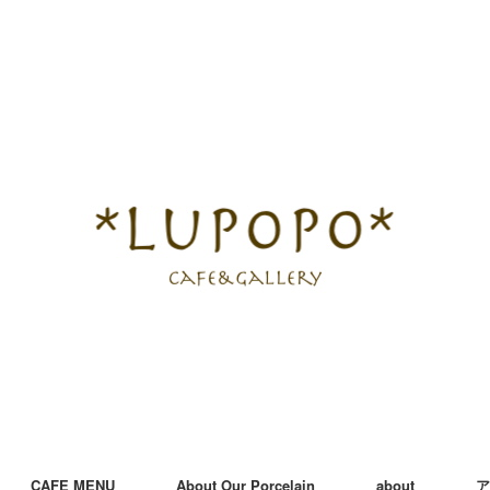
CAFE MENU
About Our Porcelain
about
ア