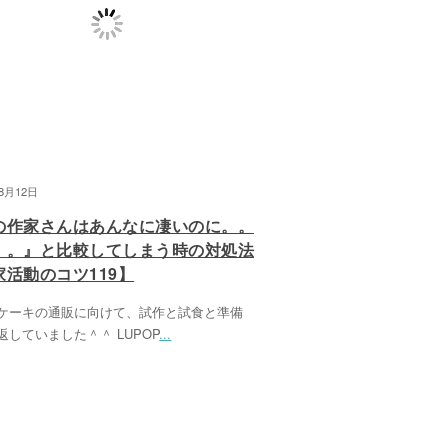
08月12日
の作家さんはあんなに凄いのに。。
。。』と比較してしまう時の対処法
家活動のコツ119】
ケーキの通販に向けて、試作と試食と準備
返していました＾＾ LUPOP
...