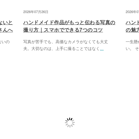
2026年07月26日
2026年
ないと
ハンドメイド作品がもっと伝わる写真の
ハン
さんへ
撮り方｜スマホでできる7つのコツ
の魅
ないの
写真が苦手でも、高価なカメラがなくても大丈
一生懸
夫。大切なのは、上手に撮ることではなく
...
い。 