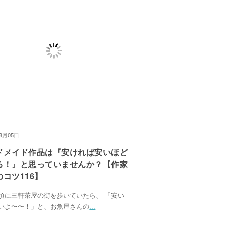
08月05日
ドメイド作品は『安ければ安いほど
る！』と思っていませんか？【作家
コツ116】
頃に三軒茶屋の街を歩いていたら、 「安い
いよ〜〜！」と、お魚屋さんの
...