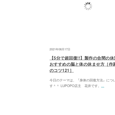
2021年08月17日
【5分で超回復!!】製作の合間の休
おすすめの脳と体の休ませ方［作
のコツ121］
今日のテーマは、『身体の回復方法』につ
す＾＾ LUPOPO店主 花井です。
...