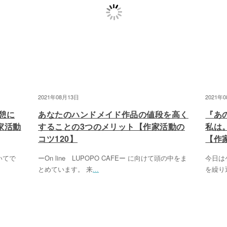
2021年08月13日
2021年
憩に
あなたのハンドメイド作品の値段を高く
『あ
家活動
することの3つのメリット【作家活動の
私は
コツ120】
【作
いてで
ーOn line LUPOPO CAFEー に向けて頭の中をま
今日は
とめています。 来
...
を繰り