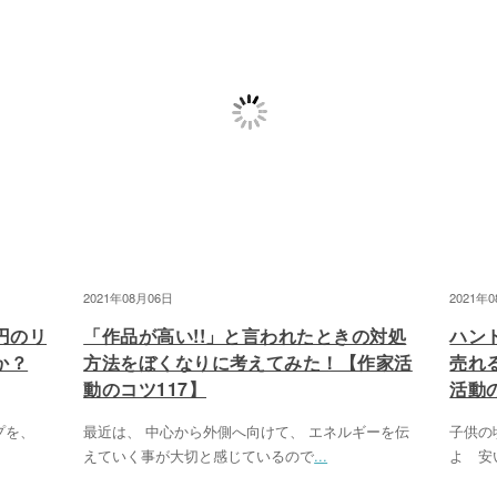
2021年08月06日
2021年
円のリ
「作品が高い!!」と言われたときの対処
ハン
か？
方法をぼくなりに考えてみた！【作家活
売れ
動のコツ117】
活動の
プを、
最近は、 中心から外側へ向けて、 エネルギーを伝
子供の
えていく事が大切と感じているので
...
よ 安