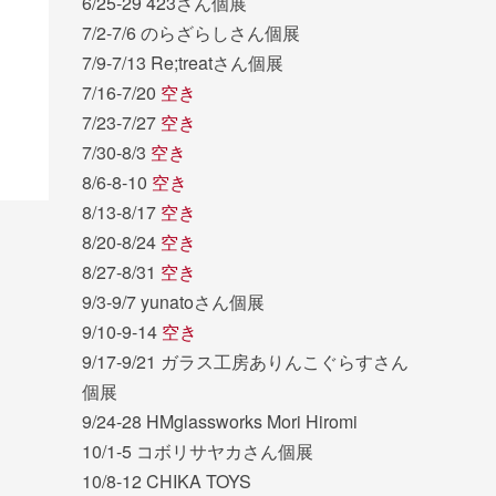
6/25-29 423さん個展
7/2-7/6 のらざらしさん個展
7/9-7/13 Re;treatさん個展
7/16-7/20
空き
7/23-7/27
空き
7/30-8/3
空き
8/6-8-10
空き
8/13-8/17
空き
8/20-8/24
空き
8/27-8/31
空き
9/3-9/7 yunatoさん個展
9/10-9-14
空き
9/17-9/21 ガラス工房ありんこぐらすさん
個展
9/24-28 HMglassworks Mori Hiromi
10/1-5 コボリサヤカさん個展
10/8-12 CHIKA TOYS