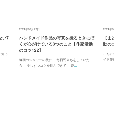
2021年08月22日
2021年
ない7
ハンドメイド作品の写真を撮るときにぼ
【ま
くが心がけている3つのこと【作家活動
動のコ
のコツ122】
に知っ
こんに
イド作
毎朝のシャワーの後に、 毎日逆立ちをしていた
ら、 少しずつコツを掴んできて、 逆
...