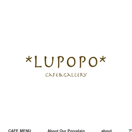
CAFE MENU
About Our Porcelain
about
ア