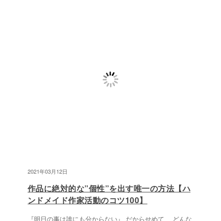
2021年03月12日
作品に絶対的な”個性”を出す唯一の方法【ハ
ンドメイド作家活動のコツ100】
『明日の事は誰にも分からない』 だからせめて、 どんな