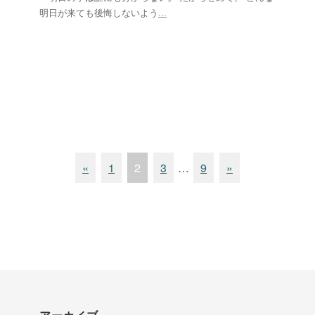
明日が来ても後悔しないよう
...
«
1
2
3
…
9
»