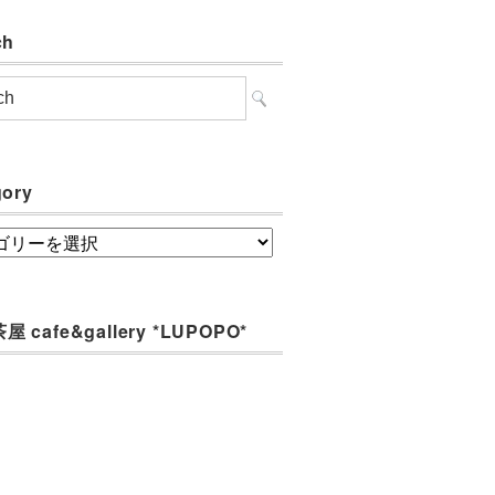
ch
gory
ory
 cafe&gallery *LUPOPO*