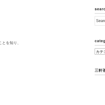
sear
cate
ことを知り、
categ
三軒茶屋