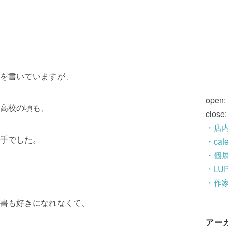
を書いていますが、
open:
高校の頃も、
close
・店
手でした。
・ca
・個
・LU
・作
書も好きになれなくて、
アー